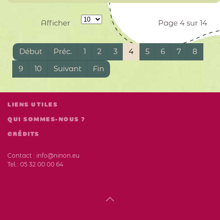
Afficher
Page 4 sur 14
Début
Préc.
1
2
3
4
5
6
7
8
9
10
Suivant
Fin
LIENS UTILES
QUI SOMMES-NOUS ?
CRÉDITS
Contact :
info@ninon.eu
Tel.:
05 32 00 00 64