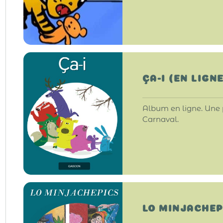
ÇA-I (EN LIGNE
Album en ligne. Une pe
Carnaval.
LO MINJACHEP