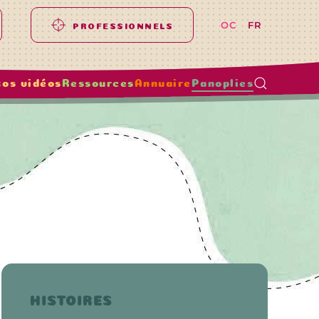
OC
FR
PROFESSIONNELS
tos vidéos
Ressources
Annuaire
Panoplies
HISTOIRES