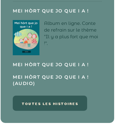
MEI HÒRT QUE JO QUE I A !
Album en ligne. Conte
de refrain sur le thème
"Il y a plus fort que moi
!".
MEI HÒRT QUE JO QUE I A !
MEI HÒRT QUE JO QUE I A !
(AUDIO)
TOUTES LES HISTOIRES