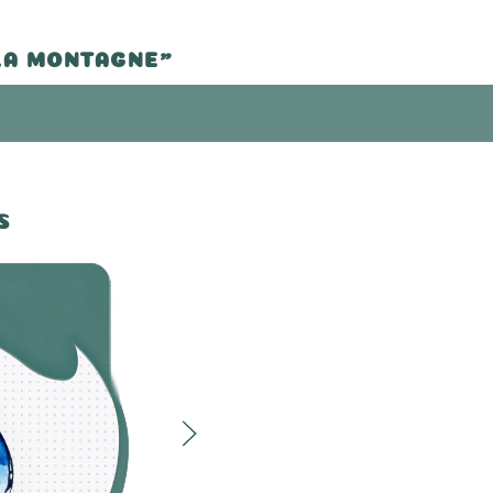
"LA MONTAGNE"
S
La forêt