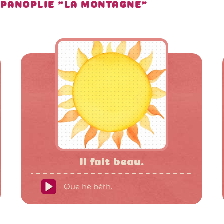
 PANOPLIE "LA MONTAGNE"
Il fait beau.
Que hè bèth.