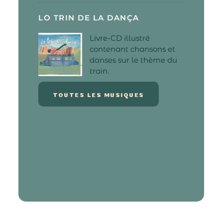
LO TRIN DE LA DANÇA
Livre-CD illustré
contenant chansons et
danses sur le thème du
train.
TOUTES LES MUSIQUES