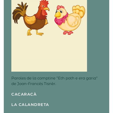
Paroles de la comptine "Eth poth e era garia"
de Joan-Francés Tisnèr.
CACARACÀ
LA CALANDRETA