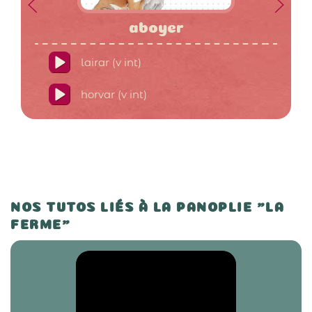
aboyer
lairar (v int)
horvar (v int)
NOS TUTOS LIÉS À LA PANOPLIE "LA
FERME"