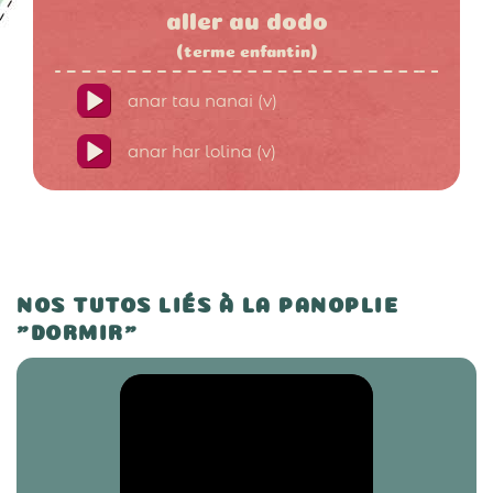
aller au dodo
(terme enfantin)
anar tau nanai (v)
anar har lolina (v)
NOS TUTOS LIÉS À LA PANOPLIE
"DORMIR"