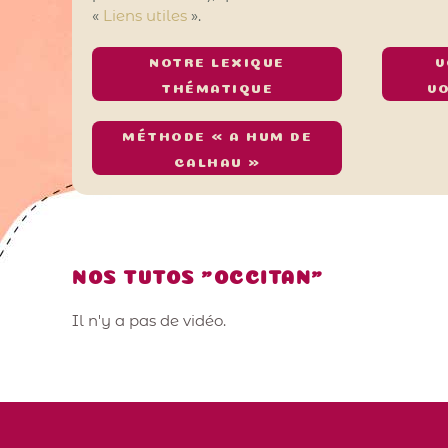
«
Liens utiles
».
NOTRE LEXIQUE
V
THÉMATIQUE
V
MÉTHODE « A HUM DE
CALHAU »
NOS TUTOS "OCCITAN"
Il n'y a pas de vidéo.