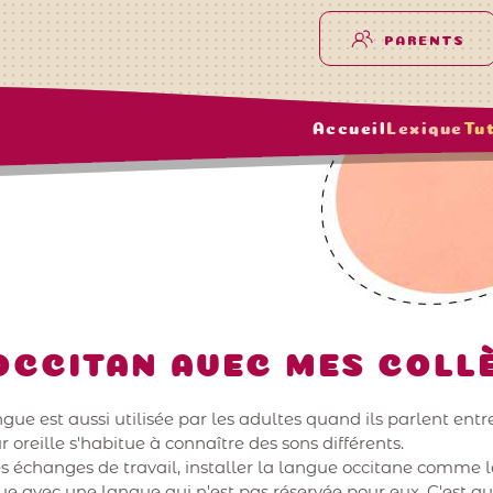
PARENTS
Accueil
Lexique
Tu
 OCCITAN AVEC MES COLL
ngue est aussi utilisée par les adultes quand ils parlent entr
 oreille s'habitue à connaître des sons différents.
des échanges de travail, installer la langue occitane comm
ue avec une langue qui n'est pas réservée pour eux. C'est 