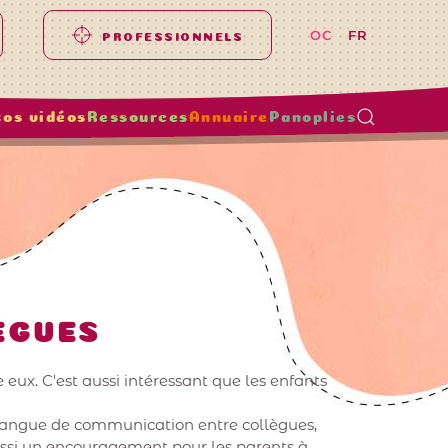
OC
FR
PROFESSIONNELS
tos vidéos
Ressources
Annuaire
Panoplies
ÈGUES
e eux. C'est aussi intéressant que les enfants
e langue de communication entre collègues,
aussi un encouragement pour les parents à