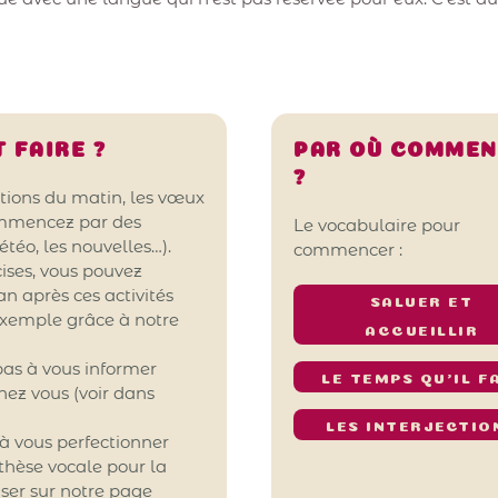
 FAIRE ?
PAR OÙ COMME
?
tions du matin, les vœux
commencez par des
Le vocabulaire pour
téo, les nouvelles…).
commencer :
cises, vous pouvez
n après ces activités
SALUER ET
exemple grâce à notre
ACCUEILLIR
 pas à vous informer
LE TEMPS QU'IL F
hez vous (voir dans
LES INTERJECTIO
 à vous perfectionner
thèse vocale pour la
ser sur notre page