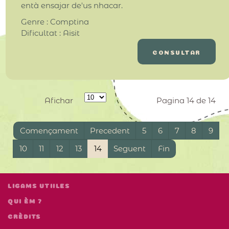
entà ensajar de'us nhacar.
Genre : Comptina
Dificultat : Aisit
CONSULTAR
Afichar
Pagina 14 de 14
Començament
Precedent
5
6
7
8
9
10
11
12
13
14
Seguent
Fin
LIGAMS UTIILES
QUI ÈM ?
CRÈDITS