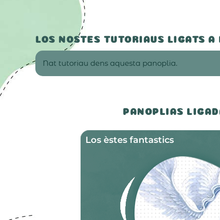
LOS NOSTES TUTORIAUS LIGATS A
Nat tutoriau dens aquesta panoplia.
PANOPLIAS LIGAD
Los èstes fantastics