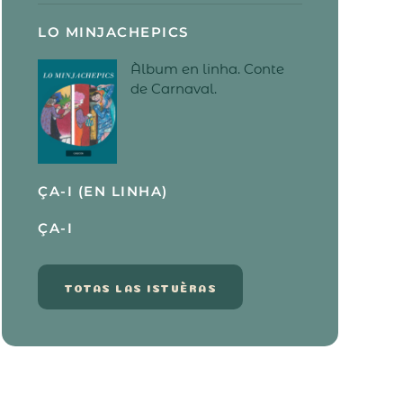
LO MINJACHEPICS
Àlbum en linha. Conte
de Carnaval.
ÇA-I (EN LINHA)
ÇA-I
TOTAS LAS ISTUÈRAS