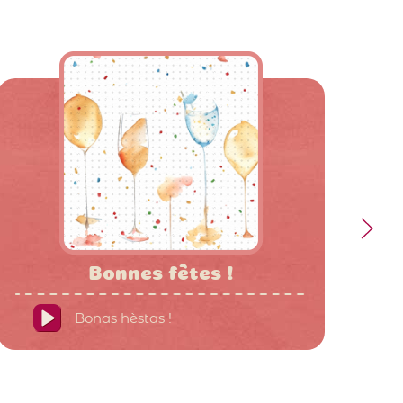
Bonnes fêtes !
Bonas hèstas !