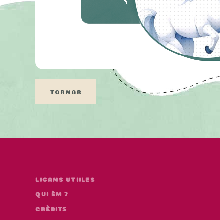
TORNAR
LIGAMS UTIILES
QUI ÈM ?
CRÈDITS