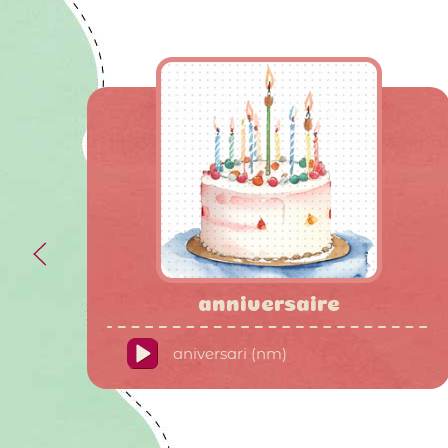
anniversaire
aniversari (nm)