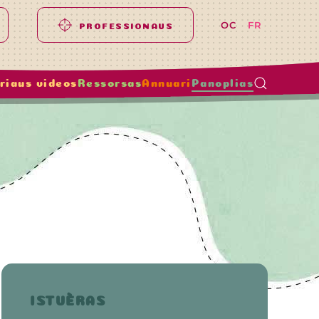
OC
FR
PROFESSIONAUS
riaus videos
Ressorsas
Annuari
Panoplias
ISTUÈRAS