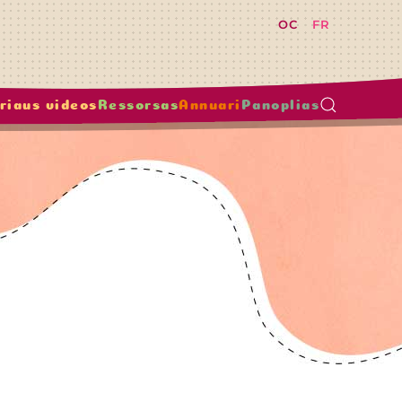
OC
FR
riaus videos
Ressorsas
Annuari
Panoplias