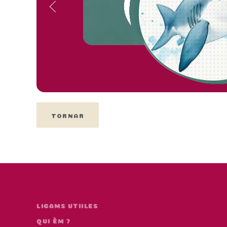
TORNAR
LIGAMS UTIILES
QUI ÈM ?