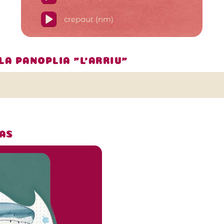
crepaut (nm)
LA PANOPLIA "L'ARRIU"
AS
La seuva