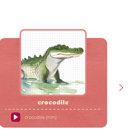
crocodile
crocodile (nm)