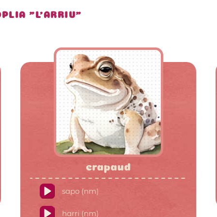
PLIA "L'ARRIU"
crapaud
sapo (nm)
harri (nm)