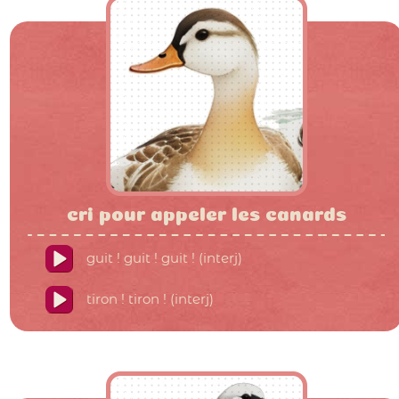
cri pour appeler les canards
guit ! guit ! guit ! (interj)
tiron ! tiron ! (interj)