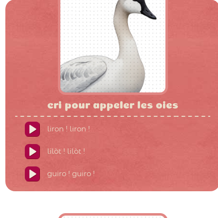
cri pour appeler les oies
liron ! liron !
lilòt ! lilòt !
guiro ! guiro !