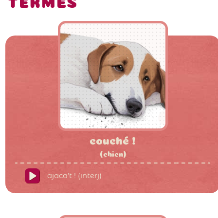
TERMES
couché !
(chien)
ajaca’t ! (interj)