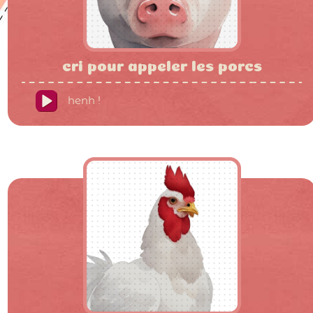
cri pour appeler les porcs
henh !