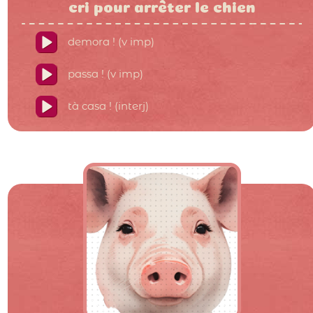
cri pour arrêter le chien
demora ! (v imp)
passa ! (v imp)
tà casa ! (interj)