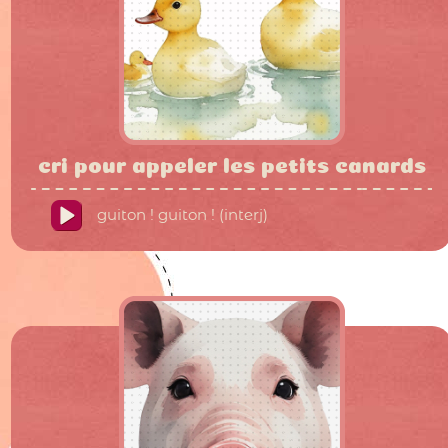
cri pour appeler les petits canards
guiton ! guiton ! (interj)