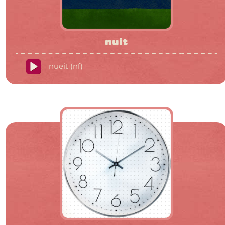
nuit
nueit (nf)