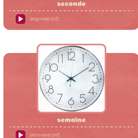
seconde
segonda (nf)
semaine
setmana (nf)