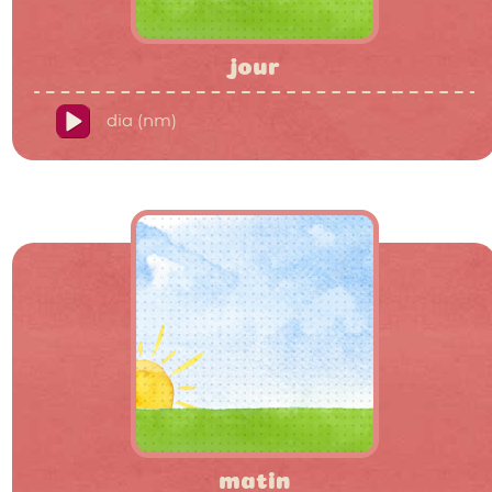
jour
dia (nm)
matin