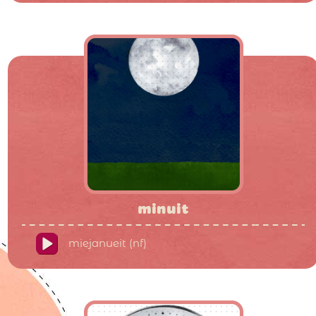
minuit
miejanueit (nf)