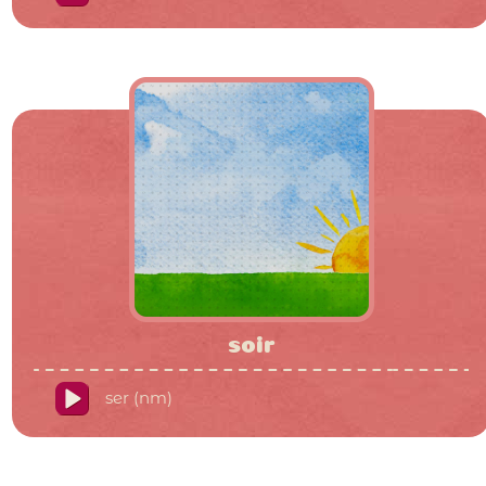
soir
ser (nm)