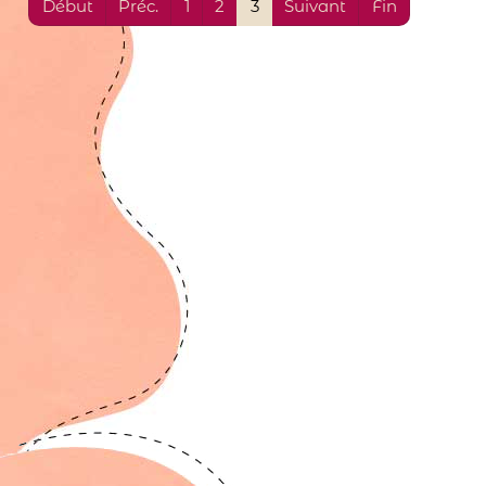
Début
Préc.
1
2
3
Suivant
Fin