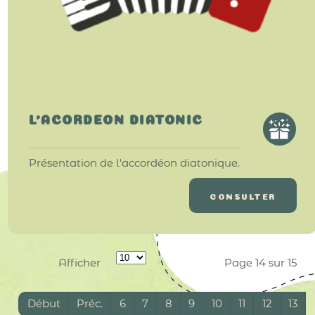
L'ACORDEON DIATONIC
Présentation de l'accordéon diatonique.
CONSULTER
Afficher
Page 14 sur 15
Début
Préc.
6
7
8
9
10
11
12
13